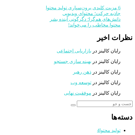
6 مزیت کلیدی برون‌سپاری تولید محتوا
جاذبه حرکت؛ محتوای ویدیویی
دانش‌های هم‌گرا؛ دگرگونی آینده بشر
محتوا مخاطب را می‌خواند!
نظرات اخیر
رایان کالینز
در
بازاریابی اجتماعی
رایان کالینز
در
بهینه سازی جستجو
رایان کالینز
در
ذهن رهبر
رایان کالینز
در
توسعه وب
رایان کالینز
در
موفقیت نهایی
دسته‌ها
تولید محتوا
4