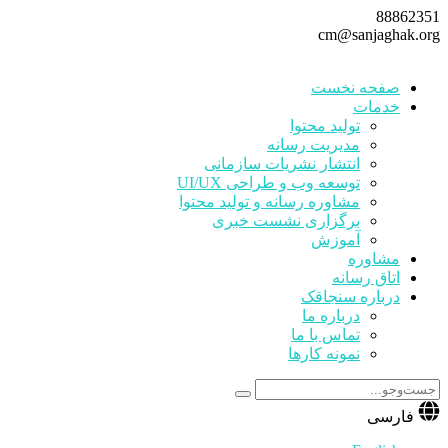
88862351
cm@sanjaghak.org
صفحه نخست
خدمات
تولید محتوا
مدیریت رسانه
انتشار نشریات سازمانی
توسعه وب و طراحی UI/UX
مشاوره رسانه و تولید محتوا
برگزاری نشست خبری
آموزش
مشاوره
اتاق رسانه
درباره سنجاقک
درباره ما
تماس با ما
نمونه کارها
فارسی