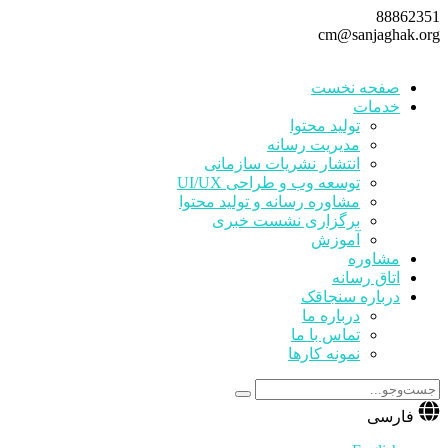
88862351
cm@sanjaghak.org
صفحه نخست
خدمات
تولید محتوا
مدیریت رسانه
انتشار نشریات سازمانی
توسعه وب و طراحی UI/UX
مشاوره رسانه و تولید محتوا
برگزاری نشست خبری
آموزش
مشاوره
اتاق رسانه
درباره سنجاقک
درباره ما
تماس با ما
نمونه کارها
فارسی